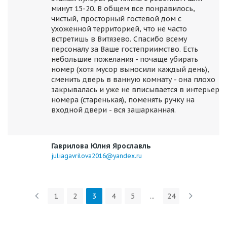
минут 15-20. В общем все понравилось,
чистый, просторный гостевой дом с
ухоженной территорией, что не часто
встретишь в Витязево. Спасибо всему
персоналу за Ваше гостеприимство. Есть
небольшие пожелания - почаще убирать
номер (хотя мусор выносили каждый день),
сменить дверь в ванную комнату - она плохо
закрывалась и уже не вписывается в интерьер
номера (старенькая), поменять ручку на
входной двери - вся зашарканная.
Гаврилова Юлия Ярославль
juliagavrilova2016@yandex.ru
1
2
3
4
5
...
24