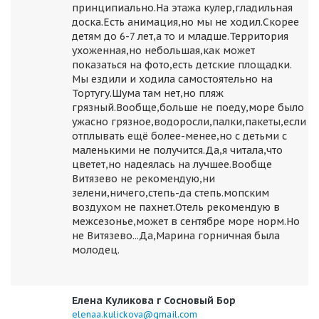
принципиально.На этажа кулер,гладильная
доска.Есть анимация,но мы не ходил.Скорее
детям до 6-7 лет,а то и младше.Территория
ухоженная,но небольшая,как может
показаться на фото,есть детские площадки.
Мы ездили и ходила самостоятельно на
Тортугу.Шума там нет,но пляж
грязный.Вообще,больше не поеду,море было
ужасно грязное,водоросли,палки,пакеты,если
отплывать ещё более-менее,но с детьми с
маленькими не получится.Да,я читала,что
цветет,но надеялась на лучшее.Вообще
Витязево не рекомендую,ни
зелени,ничего,степь-да степь.мопским
воздухом не пахнет.Отель рекомендую в
межсезонье,может в сентябре море норм.Но
не Витязево...Да,Марина горничная была
молодец.
Елена Куликова г Сосновый Бор
elenaa.kulickova@gmail.com