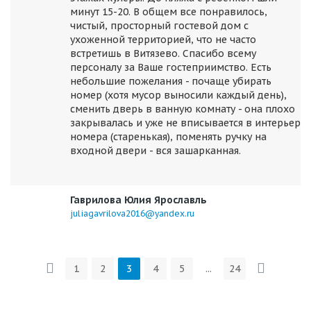
минут 15-20. В общем все понравилось,
чистый, просторный гостевой дом с
ухоженной территорией, что не часто
встретишь в Витязево. Спасибо всему
персоналу за Ваше гостеприимство. Есть
небольшие пожелания - почаще убирать
номер (хотя мусор выносили каждый день),
сменить дверь в ванную комнату - она плохо
закрывалась и уже не вписывается в интерьер
номера (старенькая), поменять ручку на
входной двери - вся зашарканная.
Гаврилова Юлия Ярославль
juliagavrilova2016@yandex.ru
1
2
3
4
5
...
24