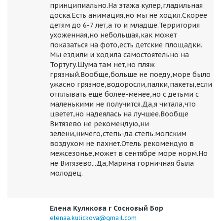
принципиально.На этажа кулер,гладильная
доска.Есть анимация,но мы не ходил.Скорее
детям до 6-7 лет,а то и младше.Территория
ухоженная,но небольшая,как может
показаться на фото,есть детские площадки.
Мы ездили и ходила самостоятельно на
Тортугу.Шума там нет,но пляж
грязный.Вообще,больше не поеду,море было
ужасно грязное,водоросли,палки,пакеты,если
отплывать ещё более-менее,но с детьми с
маленькими не получится.Да,я читала,что
цветет,но надеялась на лучшее.Вообще
Витязево не рекомендую,ни
зелени,ничего,степь-да степь.мопским
воздухом не пахнет.Отель рекомендую в
межсезонье,может в сентябре море норм.Но
не Витязево...Да,Марина горничная была
молодец.
Елена Куликова г Сосновый Бор
elenaa.kulickova@gmail.com