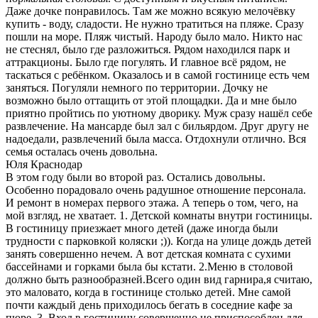
Даже дочке понравилось. Там же можно всякую мелочёвку
купить - воду, сладости. Не нужно тратиться на пляже. Сразу
пошли на море. Пляж чистый. Народу было мало. Никто нас
не стеснял, было где разложиться. Рядом находился парк и
аттракционы. Было где погулять. И главное всё рядом, не
таскаться с ребёнком. Оказалось и в самой гостинице есть чем
заняться. Погуляли немного по территории. Дочку не
возможно было оттащить от этой площадки. Да и мне было
приятно пройтись по уютному дворику. Муж сразу нашёл себе
развлечение. На мансарде был зал с бильярдом. Друг другу не
надоедали, развлечений была масса. Отдохнули отлично. Вся
семья осталась очень довольна.
Юля Краснодар
В этом году были во второй раз. Остались довольны.
Особенно порадовало очень радушное отношение персонала.
И ремонт в номерах первого этажа. А теперь о том, чего, на
мой взгляд, не хватает. 1. Детской комнаты внутри гостиницы.
В гостиницу приезжает много детей (даже иногда были
трудности с парковкой коляски ;)). Когда на улице дождь детей
занять совершенно нечем. А вот детская комната с сухими
бассейнами и горками была бы кстати. 2.Меню в столовой
должно быть разнообразней.Всего один вид гарнира,я считаю,
это маловато, когда в гостинице столько детей. Мне самой
почти каждый день приходилось бегать в соседние кафе за
пюре. 3. Вход в гостиницу совершенно не приспособлен для