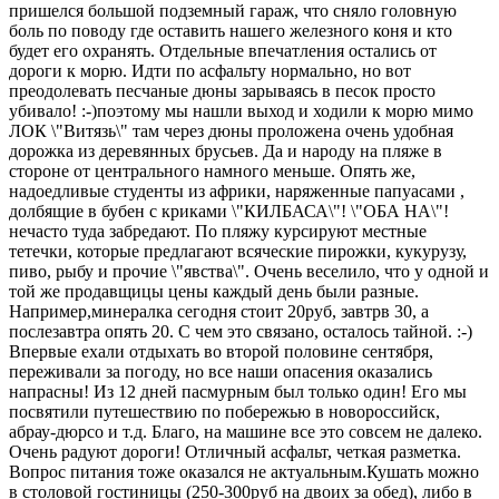
пришелся большой подземный гараж, что сняло головную
боль по поводу где оставить нашего железного коня и кто
будет его охранять. Отдельные впечатления остались от
дороги к морю. Идти по асфальту нормально, но вот
преодолевать песчаные дюны зарываясь в песок просто
убивало! :-)поэтому мы нашли выход и ходили к морю мимо
ЛОК \"Витязь\" там через дюны проложена очень удобная
дорожка из деревянных брусьев. Да и народу на пляже в
стороне от центрального намного меньше. Опять же,
надоедливые студенты из африки, наряженные папуасами ,
долбящие в бубен с криками \"КИЛБАСА\"! \"ОБА НА\"!
нечасто туда забредают. По пляжу курсируют местные
тетечки, которые предлагают всяческие пирожки, кукурузу,
пиво, рыбу и прочие \"явства\". Очень веселило, что у одной и
той же продавщицы цены каждый день были разные.
Например,минералка сегодня стоит 20руб, завтрв 30, а
послезавтра опять 20. С чем это связано, осталось тайной. :-)
Впервые ехали отдыхать во второй половине сентября,
переживали за погоду, но все наши опасения оказались
напрасны! Из 12 дней пасмурным был только один! Его мы
посвятили путешествию по побережью в новороссийск,
абрау-дюрсо и т.д. Благо, на машине все это совсем не далеко.
Очень радуют дороги! Отличный асфальт, четкая разметка.
Вопрос питания тоже оказался не актуальным.Кушать можно
в столовой гостиницы (250-300руб на двоих за обед), либо в