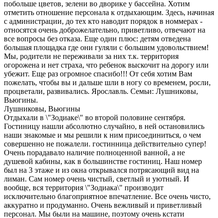
побольше цветов, зелени во дворике у бассейна. Хотим
отметить отношение персонала к отдыхающим. Здесь, начиная
с администрации, до тех кто наводит порядок в номмерах -
относятся очень доброжелательно, приветливо, отвечают на
все вопросы без отказа. Еще один плюс: детям отведена
большая площадка где они гуляли с большим удовольствием!
Мы, родители не переживали за них т.к. территория
огорожена и нет страха, что ребенок выскочит на дорогу или
убежит. Еще раз огромное спасибо!!! От себя хотим Вам
пожелать, чтобы вы и дальше шли в ногу со временем, росли,
процветали, развивались. Ярославль. Семьи: Лушниковы,
Вьюгины.
Лушниковы, Вьюгины
Отдыхали в \"Зодиаке\" во второй половине сентября.
Гостиницу нашли абсолютно случайно, в ней остановились
наши знакомые и мы решили к ним присоединиться, о чем
совершенно не пожалели. гостинница действительно супер!
Очень порадавало наличие полноценной ванной, а не
душевой кабины, как в большинстве гостиниц. Наш номер
был на 3 этаже и из окна открывался потрясающий вид на
лиман. Сам номер очень чистый, светлый и уютный. И
вообще, вся территория \"Зодиака\" производит
исключительно благоприятное впечатление. Все очень чисто,
аккуратно и продуманно. Очень вежливый и приветливый
персонал. Мы были на машине, поэтому очень кстати