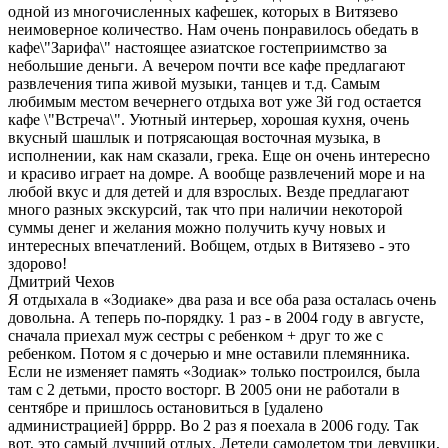
одной из многочисленных кафешек, которых в Витязево
неимоверное количество. Нам очень понравилось обедать в
кафе\"Зарифа\" настоящее азиатское гостеприимство за
небольшие деньги. А вечером почти все кафе предлагают
развлечения типа живой музыки, танцев и т.д. Самым
любимым местом вечернего отдыха вот уже 3й год остается
кафе \"Встреча\". Уютный интерьер, хорошая кухня, очень
вкусный шашлык и потрясающая восточная музыка, в
исполнении, как нам сказали, грека. Еще он очень интересно
и красиво играет на домре. А вообще развлечений море и на
любой вкус и для детей и для взрослых. Везде предлагают
много разных экскурсий, так что при наличии некоторой
суммы денег и желания можно получить кучу новых и
интересных впечатлений. Вобщем, отдых в Витязево - это
здорово!
Дмитрий Чехов
Я отдыхала в «Зодиаке» два раза и все оба раза осталась очень
довольна. А теперь по-порядку. 1 раз - в 2004 году в августе,
сначала приехал муж сестры с ребенком + друг то же с
ребенком. Потом я с дочерью и мне оставили племянника.
Если не изменяет память «Зодиак» только построился, была
там с 2 детьми, просто восторг. В 2005 они не работали в
сентябре и пришлось остановиться в [удалено
администрацией] брррр. Во 2 раз я поехала в 2006 году. Так
вот, это самый лучший отдых. Летели самолетом три девушки,