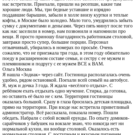
нас встретили. Приехали, пришли на ресепшн, какие там
хорошие люди. Мы, три бедные уставшие и изрядно
поддавшие барышни, забыли в холле внизу куртки и теплые
кофты, в Москве было холодно. Мало того, умудрились забыть
сумку с документами и деньгами. Через пять минут после того
как нас заселили в номер, нам позвонили и напомнили про
вещи. Я просто приношу благодарность работникам столовой,
завтраки просто супер, большие порции. Персонал
отзывчивый, убирались в номерах по просьбе. Очень
сожалею, что не приезжала три года, в этом году обязательно
поеду в расширенном составе семьи, и сестру с ее мужем и
племянником и подругу с ее мужем ВСЕ к ВАМ.
Ольга Москва
Я нашла «Зодиак» через сайт. Гостиница располагалась очень
удобно, рядом остановкой. Поехали всей семьёй на автобусе.
Я, муж и дочка 3 года. Я ждала «весёлого отдыха». С
ребёнком ехать отдыхать одно мучение. Стирка, да готовка,
но оставить её было не с кем. Территория гостиницы
оказалась большой. Сразу в глаза бросилась детская площадка,
прямо на территории. При входе нас встретила приветливый
администратор. Всё рассказала, показала номер. Пошли
обедать. Набрали с собой всякой ерунды. По опыту домиков-
сарайчиков у бабушек на вокзале знаю, что никогда нет ни
нормальной кухни, ни вообще столовой. Оказалось есть
нормальная столовая. С доступным и вкусным питанием.