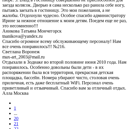
заезда колясок. Дверью я сама несколько раз ранила себе ногу,
пытаясь заехать в гостиницу. Это мои пожелания, а не
жалобы. Отдохнули чудесно. Особое спасибо администратору
Ирине за нежное отношение к моим детям. Поедем еще не раз,
это несомненно!!!
Аникова Татьяна Мончегорск
tnanikova@yandex.ru
Спасибо огромное всему обслуживающему персоналу! Нам
все очень понравилось!!! №216.
Светлана Воронеж
max-art_2003@mail.ru
Отдыхали в Зодиаке во второй половине июня 2010 года. Нам
понравилось. Особенно довольны были дети - в их
распоряжении была вся территория, прекрасная детская
площадка, бассейн. Номера убирают чисто, столовая очень
приличная, есть даже бесплатный WiFi. Персонал очень
приветливый и отзывчивый. Спасибо вам за отличный отдых.
Алла Москва
1
...
20
21
22